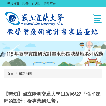
跳
:::
學校首頁
教發中心網站
管理平台
到
主
要
內
容
區
首頁
最新消息
【轉知】國立陽明交通大學113/06/27「性平課
程的設計：從專業到法普」