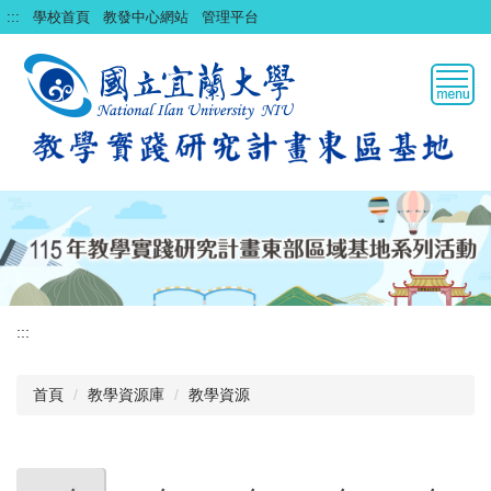
跳
:::
學校首頁
教發中心網站
管理平台
到
主
要
內
容
區
:::
首頁
教學資源庫
教學資源