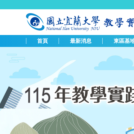
跳
到
主
要
內
容
首頁
最新消息
東區基
區