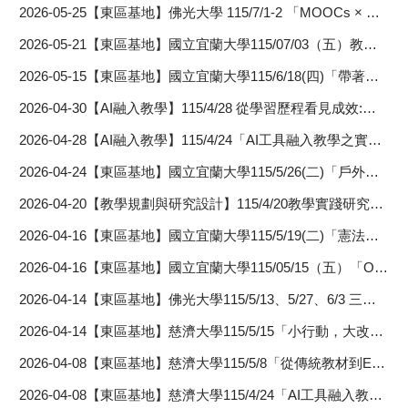
2026-05-25
【東區基地】佛光大學 115/7/1-2 「MOOCs × 混成教學 × 教學實踐研究：從實作到證據：如何設計與評估超過課堂的學習成效」工作坊
2026-05-21
【東區基地】國立宜蘭大學115/07/03（五）教學實踐論壇：從轉型正義到社會情緒學習
2026-05-15
【東區基地】國立宜蘭大學115/6/18(四)「帶著性別的眼睛去旅行－照片敘事融入性別與觀光跨域課程之教學實踐」
2026-04-30
【AI融入教學】115/4/28 從學習歷程看見成效:生成式AI輔助下的ESG創新創業教學經驗
2026-04-28
【AI融入教學】115/4/24「AI工具融入教學之實務應用」
2026-04-24
【東區基地】國立宜蘭大學115/5/26(二)「戶外海洋體驗與體育課程跨域結合的理念與實務運作經驗之分享」
2026-04-20
【教學規劃與研究設計】115/4/20教學實踐研究計畫-生計農科學門績優計畫交流論壇
2026-04-16
【東區基地】國立宜蘭大學115/5/19(二)「憲法案例與PBL整合於人權課程的嘗試」
2026-04-16
【東區基地】國立宜蘭大學115/05/15（五）「OBE課程評量設計與評估工具實作」工作坊
2026-04-14
【東區基地】佛光大學115/5/13、5/27、6/3 三場「教師知能線上研習」
2026-04-14
【東區基地】慈濟大學115/5/15「小行動，大改變：社會情緒學習在大學教育中的實踐探究」
2026-04-08
【東區基地】慈濟大學115/5/8「從傳統教材到EMI課程：數位教材設計與轉化實務」
2026-04-08
【東區基地】慈濟大學115/4/24「AI工具融入教學之實務應用」