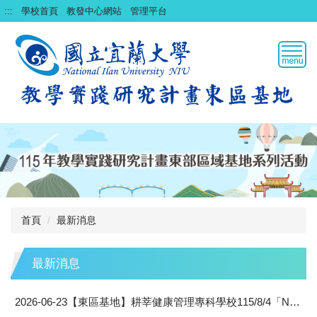
跳
:::
學校首頁
教發中心網站
管理平台
到
主
要
內
容
區
首頁
最新消息
最新消息
2026-06-23
【東區基地】耕莘健康管理專科學校115/8/4「Notebooklm 融入教學及研究」